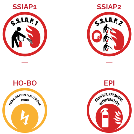
SSIAP1
SSIAP2
HO-BO
EPI