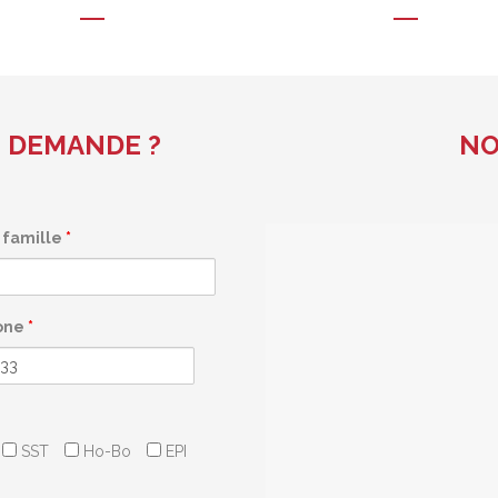
 DEMANDE ?
NO
famille
*
one
*
SST
Ho-Bo
EPI