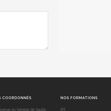
S COORDONNÉS
NOS FORMATIONS
 avenue du Général de Gaulle
EPI